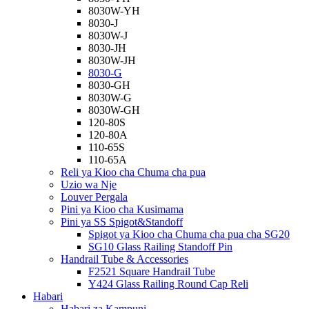
8030W-YH
8030-J
8030W-J
8030-JH
8030W-JH
8030-G
8030-GH
8030W-G
8030W-GH
120-80S
120-80A
110-65S
110-65A
Reli ya Kioo cha Chuma cha pua
Uzio wa Nje
Louver Pergala
Pini ya Kioo cha Kusimama
Pini ya SS Spigot&Standoff
Spigot ya Kioo cha Chuma cha pua cha SG20
SG10 Glass Railing Standoff Pin
Handrail Tube & Accessories
F2521 Square Handrail Tube
Y424 Glass Railing Round Cap Reli
Habari
Habari za Kampuni