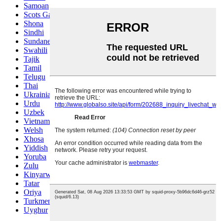
Samoan
Scots Gaelic
Shona
Sindhi
Sundanese
Swahili
Tajik
Tamil
Telugu
Thai
Ukrainian
Urdu
Uzbek
Vietnamese
Welsh
Xhosa
Yiddish
Yoruba
Zulu
Kinyarwanda
Tatar
Oriya
Turkmen
Uyghur