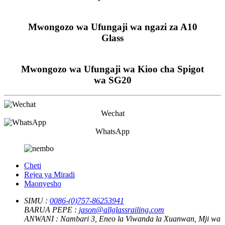
Mwongozo wa Ufungaji wa ngazi za A10
Glass
Mwongozo wa Ufungaji wa Kioo cha Spigot
wa SG20
Wechat
WhatsApp
Cheti
Rejea ya Miradi
Maonyesho
SIMU :
0086-(0)757-86253941
BARUA PEPE :
jason@allglassrailing.com
ANWANI :
Nambari 3, Eneo la Viwanda la Xuanwan, Mji wa