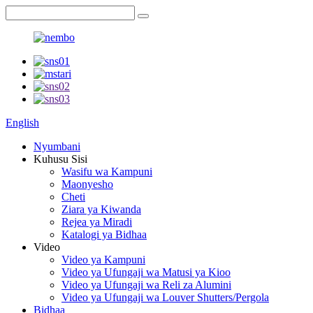
English
Nyumbani
Kuhusu Sisi
Wasifu wa Kampuni
Maonyesho
Cheti
Ziara ya Kiwanda
Rejea ya Miradi
Katalogi ya Bidhaa
Video
Video ya Kampuni
Video ya Ufungaji wa Matusi ya Kioo
Video ya Ufungaji wa Reli za Alumini
Video ya Ufungaji wa Louver Shutters/Pergola
Bidhaa