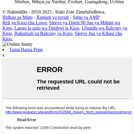
Shishan, Wilaya ya Nanhai, Foshan, Guangdong, Uchina
© Hakimiliki - 2010-2025 : Haki Zote Zimehifadhiwa.
Bidhaa za Moto
-
Ramani ya tovuti
-
Simu ya AMP
Reli ya Kioo cha Lowe
,
Sleeve ya Digrii 90 Juu ya Mshipi wa
Kioo
,
Lango la uzio wa Dimbwi la Kioo
,
Ubunifu wa Balcony ya
Kioo
,
Balustradi za Balcony ya Kioo
,
Sleeve Juu ya Kibasi cha
Kioo
,
Tuma Barua Pepe
x